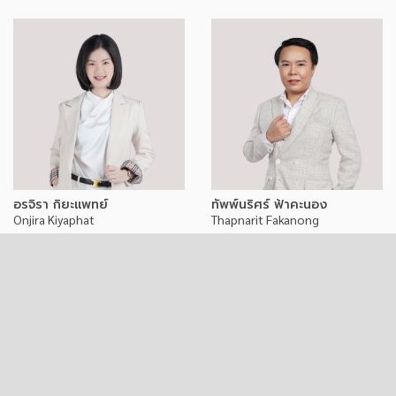
อรจิรา กิยะแพทย์
ทัพพ์นริศร์ ฟ้าคะนอง
Onjira Kiyaphat
Thapnarit Fakanong
ผู้จัดการภาคอาวุโส
ผู้ช่วยผู้อำนวยการฝ่ายขาย
093-575-9953
098-251-3536
bowonji
Tongtang22222
ประกันปังเวอร์ by Onji
ทัพพ์นริศร์ ฟ้าคะนอง Allianz
onjira.ki@azayagency.com
Ayudhya
thapnarit.f@azayagency.com