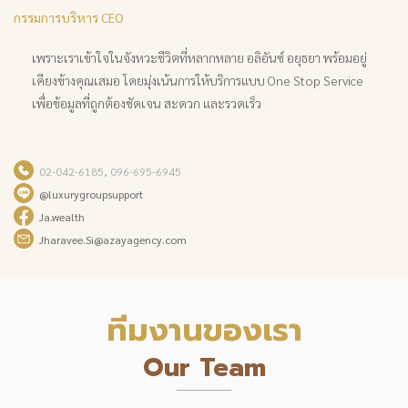
กรรมการบริหาร CEO
เพราะเราเข้าใจในจังหวะชีวิตที่หลากหลาย อลิอันซ์ อยุธยา พร้อมอยู่
เคียงข้างคุณเสมอ โดยมุ่งเน้นการให้บริการแบบ One Stop Service
เพื่อข้อมูลที่ถูกต้องชัดเจน สะดวก และรวดเร็ว
02-042-6185,
096-695-6945
@luxurygroupsupport
Ja.wealth
Jharavee.Si@azayagency.com
ทีมงานของเรา
Our Team